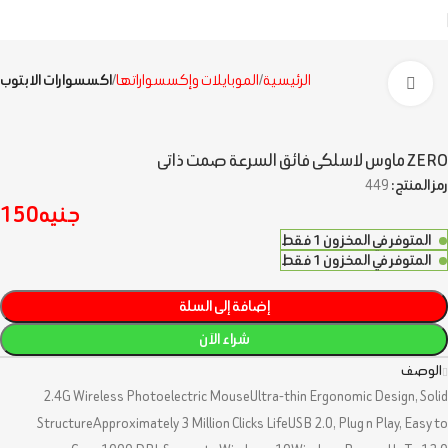
الرئيسية
الموبايلات وإكسسواراتها
اكسسوارات الابتوب
اضغط للتكبير
ZERO ماوس لاسلكى فائق السرعة صمت ذاتى
رمز المنتج:
449
جنيه
150
المتوفر في المخزون 1 فقط
المتوفر في المخزون 1 فقط
إضافة إلى السلة
شراء الآن
الوصف
2.4G Wireless Photoelectric MouseUltra-thin Ergonomic Design, Solid
StructureApproximately 3 Million Clicks LifeUSB 2.0, Plug n Play, Easy to