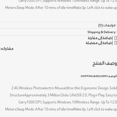
Carry1000 DPI, Supports Windows 10Wireless Range : Up To 12.0
MetersSleep Mode: After 10 mins of idle timeWake Up: Left click to wake up
مراجعات (0)
Shipping & Delivery
إضافة إلى مقارنة
إضافة إلى مفضلة
مشاركه:
وصف المنتج
الوصف
SHIPPING & DELIVERY
2.4G Wireless Photoelectric MouseUltra-thin Ergonomic Design, Solid
StructureApproximately 3 Million Clicks LifeUSB 2.0, Plug n Play, Easy to
Carry1000 DPI, Supports Windows 10Wireless Range : Up To 12.0
MetersSleep Mode: After 10 mins of idle timeWake Up: Left click to wake up