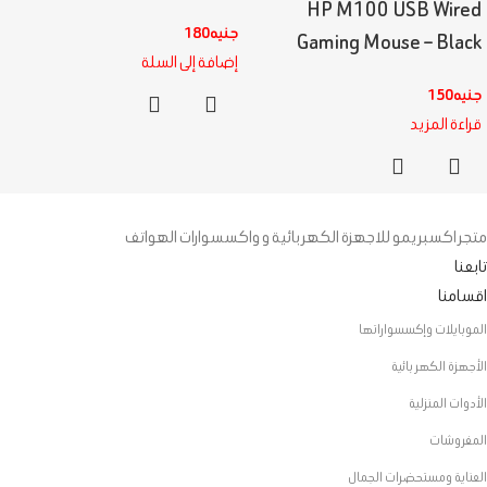
HP M100 USB Wired
جنيه
180
Gaming Mouse – Black
إضافة إلى السلة
جنيه
150
قراءة المزيد
متجر اكسبريمو للاجهزة الكهربائية و واكسسوارات الهواتف
تابعنا
اقسامنا
الموبايلات وإكسسواراتها
الأجهزة الكهربائية
الأدوات المنزلية
المفروشات
العناية ومستحضرات الجمال