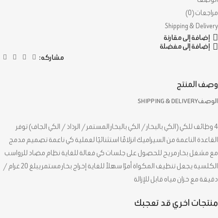
مراجعات (0)
Shipping & Delivery
إضافة إلى مقارنة
إضافة إلى مفضلة
مشاركه:
وصف المنتج
الوصف
SHIPPING & DELIVERY
4 وظائف للكي (الكي بالبخار / الكي بالبخار المستمر / الرذاذ / الكي الجاف) توفر
القاعدة الناعمة من السيراميك انزلاقًا استثنائيًا لعملية كي ناعمة تصميم مدمج
مع مشغل بخار مريح للحصول على جلسات كي فعالة للغاية نظام مضاد للرواسب
الكلسية يجعل تنظيف المكواة أمرًا سهلاً للغاية إخراج بخار مستمر يبلغ 20 غرام /
دقيقة مع خزان مياه قابل للإزالة
منتجات اخري قد تعجبك