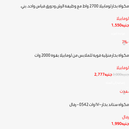
مكواة بخار لومابيلا 2700 واط مع وظيفة الرش ودورق قياس واحد، بني،
لومابيلا
جنيه
1,550
قراءة المزيد
-7%
مكواة بخار منزلية قوية للملابس من لومابيلا بقوة 2000 وات
لومابيلا
جنيه
2,777
جنيه
3,000
إضافة إلى السلة
نفذت
مكواه ستاند بخار ١٧٠٠ وات 0542 – رفال
رفال
جنيه
1,990