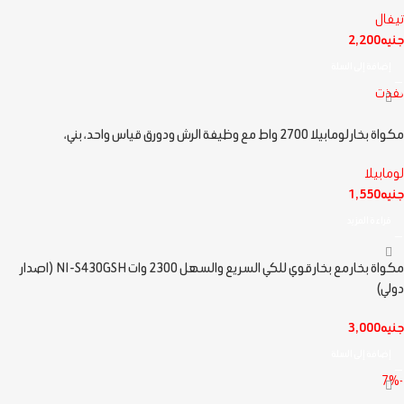
تيفال
جنيه
2,200
إضافة إلى السلة
نفذت
مكواة بخار لومابيلا 2700 واط مع وظيفة الرش ودورق قياس واحد، بني،
لومابيلا
جنيه
1,550
قراءة المزيد
مكواة بخار مع بخار قوي للكي السريع والسهل 2300 وات NI-S430GSH (اصدار
دولي)
جنيه
3,000
إضافة إلى السلة
-7%