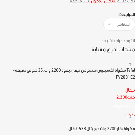
يجب عليك
تسجيل الدخول
لنشر مراجعة.
المراجعات
لا توجد مراجعات بعد.
منتجات اخري مشابة
Tefal مكواة اكسيبرس ستيم من تيفال،بقوة 2200 وات، 35 جم في دقيقة –
FV2831E2
تيفال
جنيه
2,200
إضافة إلى السلة
نفذت
مكواة بخار 2200 وات ديجيتال 0533 رفال