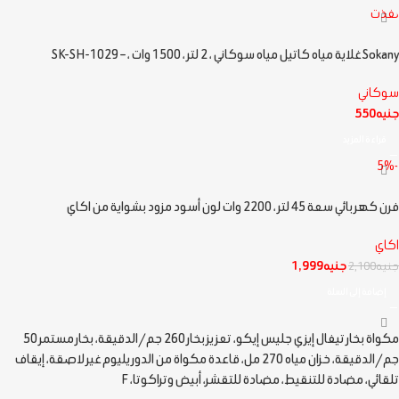
نفذت
Sokany غلاية مياه كاتيل مياه سوكاني ، 2 لتر ، 1500 وات ، – SK-SH-1029
سوكاني
جنيه
550
قراءة المزيد
-5%
فرن كهربائي سعة 45 لتر ، 2200 وات لون أسود مزود بشواية من اكاي
اكاي
جنيه
1,999
جنيه
2,100
إضافة إلى السلة
مكواة بخار تيفال إيزي جليس إيكو، تعزيز بخار 260 جم/الدقيقة، بخار مستمر 50
جم/الدقيقة، خزان مياه 270 مل، قاعدة مكواة من الدوريليوم غير لاصقة، إيقاف
تلقائي، مضادة للتنقيط، مضادة للتقشر، أبيض وتراكوتا، F