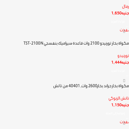
رفال
جنيه
1,650
قراءة المزيد
نفذت
مكواة بخار تورنيدو 2100 وات قاعدة سيراميك بنفسجي TST-2100N
تورنيدو
جنيه
1,444
قراءة المزيد
مكواة بخار جراند بخار2600 وات, 40401 من تاتش
تاتش الزنوكي
جنيه
1,150
إضافة إلى السلة
نفذت