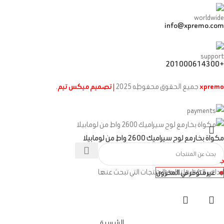
info@xpremo.com
+201000614300
xpremo
جميع الحقوق محفوظه
2025
| تصميم ميكس تيم
.
مكواة بخار مع لوح سيراميك 2600 واط من لومابيلا
جنيه
1,500
ابدا في الكتابة لتظهر المنتجات التي تبحث عنها
غير متوفر في المخزون
الرئيسية