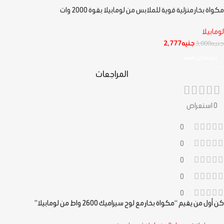
مكواة بخار منزلية قوية للملابس من لومابيلا بقوة 2000 وات
لومابيلا
جنيه
2,777
جنيه
3,000
إضافة إلى السلة
المراجعات
0 استعراض
0
0
0
0
0
كن أول من يقيم “مكواة بخار مع لوح سيراميك 2600 واط من لومابيلا”