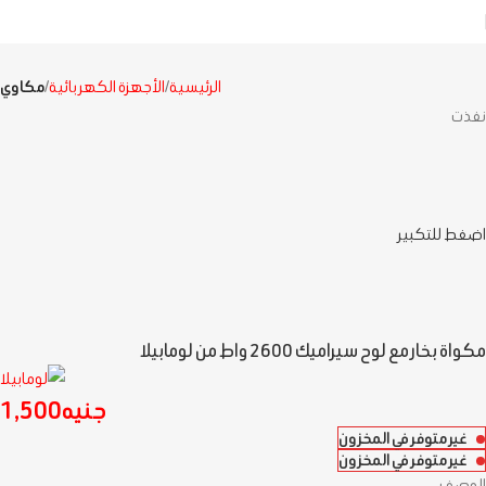
الرئيسية
الأجهزة الكهربائية
مكاوي
نفذت
اضغط للتكبير
مكواة بخار مع لوح سيراميك 2600 واط من لومابيلا
جنيه
1,500
غير متوفر في المخزون
غير متوفر في المخزون
الوصف