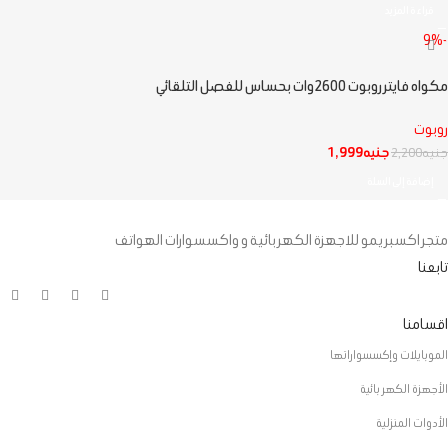
قراءة المزيد
-9%
مكواه فايتر روبوت 2600وات بحساس للفصل التلقائي
روبوت
جنيه
1,999
جنيه
2,200
إضافة إلى السلة
متجر اكسبريمو للاجهزة الكهربائية و واكسسوارات الهواتف
تابعنا
اقسامنا
الموبايلات وإكسسواراتها
الأجهزة الكهربائية
الأدوات المنزلية