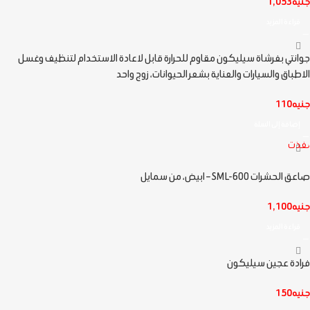
جنيه
1,053
قراءة المزيد
جوانتي بفرشاة سيليكون مقاوم للحرارة قابل لاعادة الاستخدام لتنظيف وغسل
الاطباق والسيارات والعناية بشعر الحيوانات، زوج واحد
جنيه
110
إضافة إلى السلة
نفذت
صاعق الحشرات SML-600 – ابيض، من سمايل
جنيه
1,100
قراءة المزيد
فرادة عجين سيليكون
جنيه
150