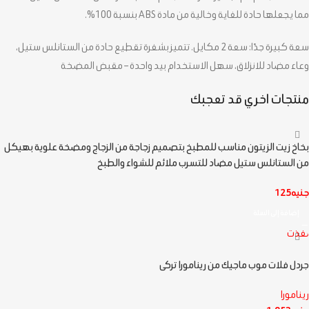
مما يجعلها حادة للغاية وخالية من مادة ABS بنسبة 100%.
سعة كبيرة جدًا: سعة 2 مكايل. تتميز بشفرة تقطيع حادة من الستانلس ستيل،
وعاء مضاد للانزلاق، سهل الاستخدام بيد واحدة – مقبض المضخة
منتجات اخري قد تعجبك
بخاخ زيت الزيتون مناسب للمطبخ بتصميم زجاجة من الزجاج ومضخة علوية بهيكل
من الستانلس ستيل مضاد للتسرب ملائم للشواء والطبخ
جنيه
125
إضافة إلى السلة
نفذت
جردل فلات موب ماجيك من رينامورا تركى
رينامورا