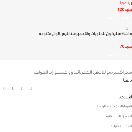
رينامورا
جنيه
120
إضافة إلى السلة
ماسك سليكون للحلويات والتحميراستانليس الوان متنوعه
جنيه
70
إضافة إلى السلة
متجر اكسبريمو للاجهزة الكهربائية و واكسسوارات الهواتف
تابعنا
اقسامنا
الموبايلات وإكسسواراتها
الأجهزة الكهربائية
الأدوات المنزلية