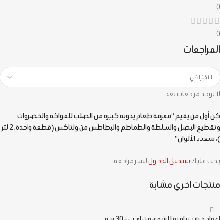
0
0
المراجعات
لا توجد مراجعات بعد.
كن أول من يقيم “مفرمة طعام يدوية كبيرة من الصلب للفواكه والخضروات
وتقطيع البصل والسلطة والطماطم والبطاطس من ولتاكس (قطعة واحدة، 2 لتر
)، متعدد الألوان”
يجب عليك
تسجيل الدخول
لنشر مراجعة.
منتجات اخري مشابة
اعواد خشب بامبو للشوي من ام تي – 30 سم