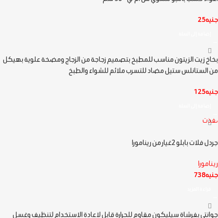
جنيه
25
إضافة إلى السلة
بخاخ زيت الزيتون مناسب للمطبخ بتصميم زجاجة من الزجاج ومضخة علوية بهيكل
من الستانلس ستيل مضاد للتسرب ملائم للشواء والطبخ
جنيه
125
إضافة إلى السلة
نفذت
جردل فلات بابلو 2غيار من رينامورا
رينامورا
جنيه
738
قراءة المزيد
جوانتي بفرشاة سيليكون مقاوم للحرارة قابل لاعادة الاستخدام لتنظيف وغسل