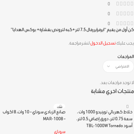
0
0
0
كن أول من يقيم “ايرفراير رفال 7.5 لتر +كبه لتر ونص بقشارة+ بوكس الهدايا”
يجب عليك
تسجيل الدخول
لنشر مراجعة.
المراجعات
لا توجد مراجعات بعد.
منتجات اخري مشابة
نفذت
خلاط كهربائي تورنيدو 1000 وات ،
صانع الزبادي سوناي – 10 وات، 8 اكواب
سعة 0.75 لتر ، دورق إضافي 0.5 لتر ،
– MAR-1008
أسود TBL-1000W Tornado
سوناي