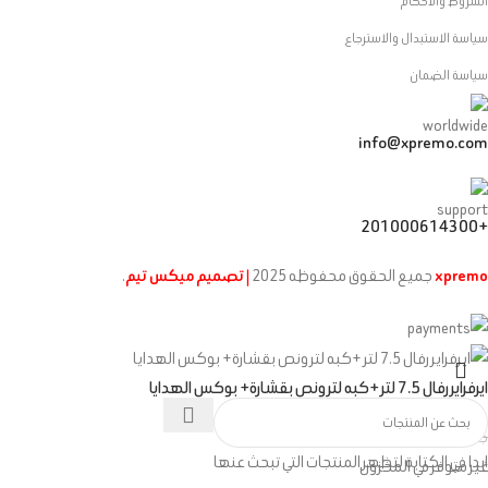
الشروط والاحكام
سياسة الاستبدال والاسترجاع
سياسة الضمان
info@xpremo.com
+201000614300
xpremo
جميع الحقوق محفوظه
2025
| تصميم ميكس تيم
.
ايرفراير رفال 7.5 لتر +كبه لتر ونص بقشارة+ بوكس الهدايا
جنيه
6,444
جنيه
7,500
ابدا في الكتابة لتظهر المنتجات التي تبحث عنها
غير متوفر في المخزون