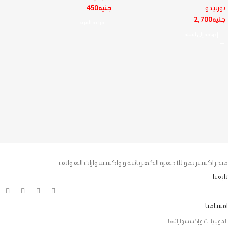
تورنيدو
جنيه
450
جنيه
2,700
قراءة المزيد
إضافة إلى السلة
متجر اكسبريمو للاجهزة الكهربائية و واكسسوارات الهواتف
تابعنا
اقسامنا
الموبايلات وإكسسواراتها