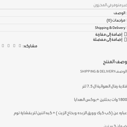
غير متوفر في المخزون
الوصف
مراجعات (0)
Shipping & Delivery
إضافة إلى مقارنة
إضافة إلى مفضلة
مشاركه:
وصف المنتج
الوصف
SHIPPING & DELIVERY
قلاية رفال الهوائية ال 7.5 لتر
1800وات بحلتين +بوكس الهدايا
عباره عن (كب كيك وورق الزبده وبخاخ الزيت ) + كبه اتنين لتر بقشارة توم
ضمان 3 سنين