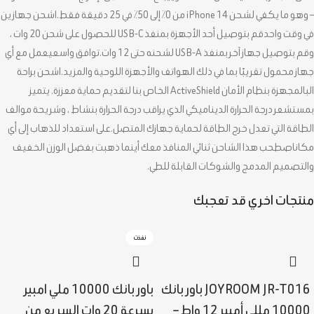
– وهو ما يكفي لشحن iPhone 14 من 0٪ إلى 50٪ في 25 دقيقة فقط.اشحن جهازين
في وقت واحدقم بتوصيل أحد الأجهزة بمنفذ USB-C للحصول على شحن 20 وات ،
وقم بتوصيل جهاز آخر بمنفذ USB-A لشحنه حتى 12 وات.توافق واسعيعمل مع أي
جهاز محمول تقريبًا بما في ذلك الهواتف والأجهزة اللوحية والمزيد.اشحن براحة
البالمجهزة بنظام الأمان ActiveShield الخاص بنا لتقديم حماية معززة. يتميز
بمستشعر درجة الحرارة الديناميكي الذي يراقب درجة الحرارة بنشاط ، وشريحة موالف
الطاقة التي تعدل خرج الطاقة لحماية جهازك المتصل.على استعداد للذهاب إلى أي
مكاناصطحب هذا الشاحن ثنائي المنافذ معك أينما ذهبت بفضل الوزن الخفيف
والتصميم المدمج والشوكات القابلة للطي.
منتجات اخري قد تعجبك
نفذت
JOYROOM JR-T016 باور بانك
باور بانك 10000 ملي امبير
10000 مللي أمبير 12 واط –
بسرعة 20 وات السريع من