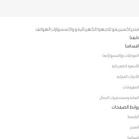
متجر اكسبريمو للاجهزة الكهربائية و واكسسوارات الهواتف
تابعنا
اقسامنا
الموبايلات وإكسسواراتها
الأجهزة الكهربائية
الأدوات المنزلية
المفروشات
العناية ومستحضرات الجمال
روابط الصفحات
الرئيسية
المتجر
اقسامنا