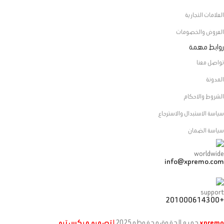
العلامات التجارية
العروض والخصومات
روابط مهمة
تواصل معنا
المدونة
الشروط والاحكام
سياسة الاستبدال والاسترجاع
سياسة الضمان
info@xpremo.com
+201000614300
xpremo
جميع الحقوق محفوظه
2025
| تصميم ميكس تيم
.