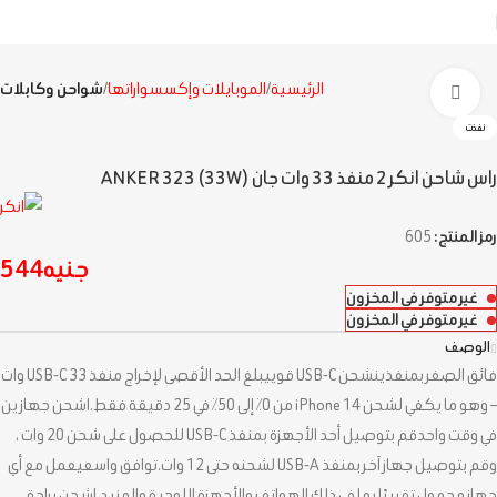
الرئيسية
الموبايلات وإكسسواراتها
شواحن وكابلات
اضغط للتكبير
نفذت
راس شاحن انكر 2 منفذ 33 وات جان ANKER 323 (33W)
رمز المنتج:
605
جنيه
544
غير متوفر في المخزون
غير متوفر في المخزون
الوصف
فائق الصغر بمنفذينشحن USB-C قوييبلغ الحد الأقصى لإخراج منفذ USB-C 33 وات
– وهو ما يكفي لشحن iPhone 14 من 0٪ إلى 50٪ في 25 دقيقة فقط.اشحن جهازين
في وقت واحدقم بتوصيل أحد الأجهزة بمنفذ USB-C للحصول على شحن 20 وات ،
وقم بتوصيل جهاز آخر بمنفذ USB-A لشحنه حتى 12 وات.توافق واسعيعمل مع أي
جهاز محمول تقريبًا بما في ذلك الهواتف والأجهزة اللوحية والمزيد.اشحن براحة