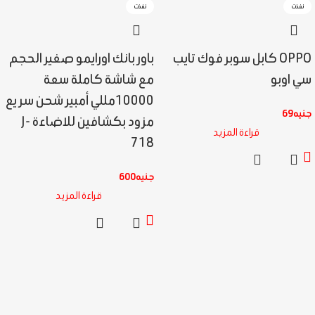
نفذت
نفذت
OPPO كابل سوبر فوك تايب
باور بانك اورايمو صغير الحجم
سي اوبو
مع شاشة كاملة سعة
10000مللي أمبير شحن سريع
جنيه
69
مزود بكشافين للاضاءة J-
قراءة المزيد
718
جنيه
600
قراءة المزيد