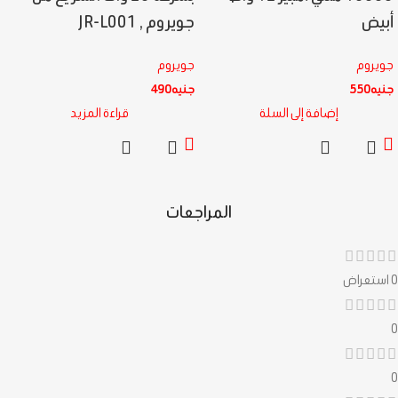
أبيض
جويروم , JR-L001
جويروم
جويروم
جنيه
550
جنيه
490
إضافة إلى السلة
قراءة المزيد
المراجعات
0 استعراض
0
0