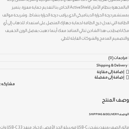
البالمجهزة بنظام الأمان ActiveShield الخاص بنا لتقديم حماية معززة. يتميز
بمستشعر درجة الحرارة الديناميكي الذي يراقب درجة الحرارة بنشاط ، وشريحة موالف
الطاقة التي تعدل خرج الطاقة لحماية جهازك المتصل.على استعداد للذهاب إلى أي
مكاناصطحب هذا الشاحن ثنائي المنافذ معك أينما ذهبت بفضل الوزن الخفيف
والتصميم المدمج والشوكات القابلة للطي.
مراجعات (0)
Shipping & Delivery
إضافة إلى مقارنة
إضافة إلى مفضلة
مشاركه:
وصف المنتج
الوصف
SHIPPING & DELIVERY
فائق الصغر بمنفذينشحن USB-C قوييبلغ الحد الأقصى لإخراج منفذ USB-C 33 وات