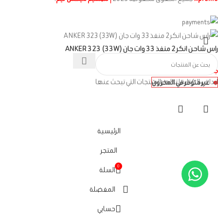
راس شاحن انكر 2 منفذ 33 وات جان ANKER 323 (33W)
جنيه
544
ابدا في الكتابة لتظهر المنتجات التي تبحث عنها
غير متوفر في المخزون
الرئيسية
المتجر
0
السلة
المفضلة
حسابي