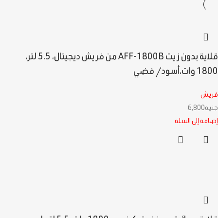
قلاية بدون زيت AFF-1800B من فريش ديجيتال، 5.5 لتر،
1800 وات،أسود/ فضي
فريش
جنيه
6,800
إضافة إلى السلة