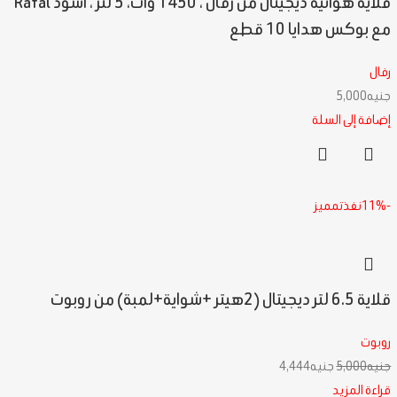
قلاية هوائية ديجيتال من رفال ، 1450 وات، 5 لتر ، اسود Rafal
مع بوكس هدايا 10 قطع
رفال
جنيه
5,000
إضافة إلى السلة
-11%
نفذت
مميز
قلاية 6.5 لتر ديجيتال (2هيتر +شواية+لمبة) من روبوت
روبوت
جنيه
5,000
جنيه
4,444
قراءة المزيد