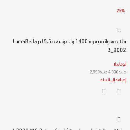
-25%
قلاية هوائية بقوة 1400 وات وسعة 5.5 لتر LumaBella
B_9002
لومابيلا
جنيه
4,000
جنيه
2,999
إضافة إلى السلة