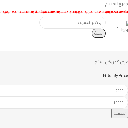
جميع الاقسام
الأجهزة الكهربائية
الأدوات المنزلية
الموبايلات وإكسسواراتها
المفروشات
أدوات التغليف
العدد اليدوية
ال
البحث
عرض ⁦9⁩ من كل النتائج
Filter By Price
تصفية