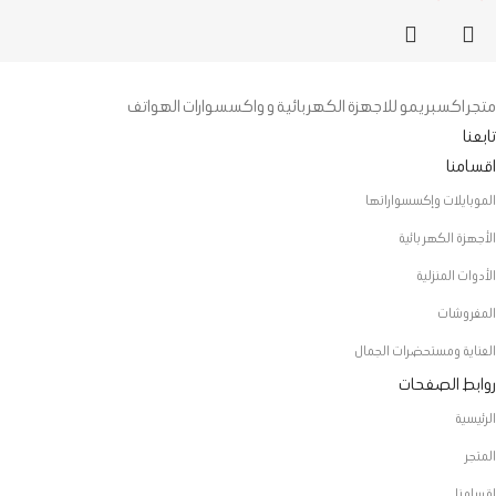
متجر اكسبريمو للاجهزة الكهربائية و واكسسوارات الهواتف
تابعنا
اقسامنا
الموبايلات وإكسسواراتها
الأجهزة الكهربائية
الأدوات المنزلية
المفروشات
العناية ومستحضرات الجمال
روابط الصفحات
الرئيسية
المتجر
اقسامنا