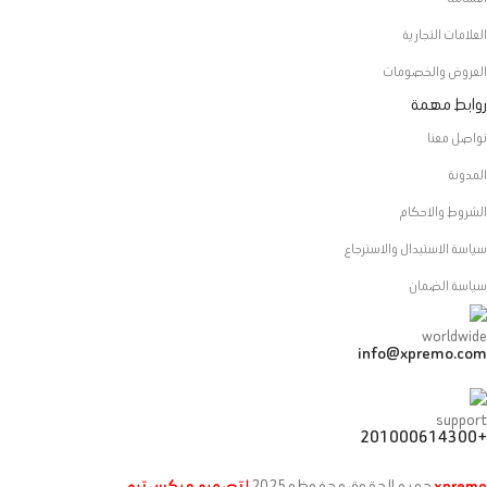
العلامات التجارية
العروض والخصومات
روابط مهمة
تواصل معنا
المدونة
الشروط والاحكام
سياسة الاستبدال والاسترجاع
سياسة الضمان
info@xpremo.com
+201000614300
xpremo
جميع الحقوق محفوظه
2025
| تصميم ميكس تيم
.