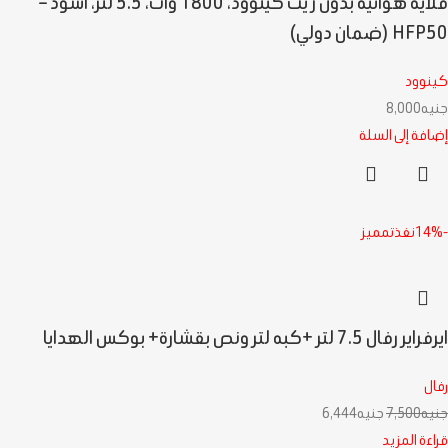
قلاية هوائية بدون زيت كينوود، 1800 وات، 5.5 لتر، اسود –
HFP50 (ضمان دولي)
كينوود
جنيه
8,000
إضافة إلى السلة
-14%
نفذت
مميز
ايرفراير رفال 7.5 لتر +كبه لتر ونص بقشارة+ بوكس الهدايا
رفال
جنيه
7,500
جنيه
6,444
قراءة المزيد