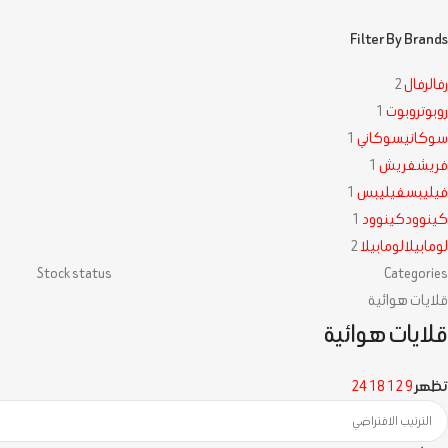
Filter By Brands
رفال
رفال
2
روبوت
روبوت
1
سوكاني
سوكاني
1
فريش
فريش
1
فيليبس
فيليبس
1
كينوود
كينوود
1
لومابيلا
لومابيلا
2
Stock status
Categories
قلايات هوائية
قلايات هوائية
تظهر
9
12
18
24