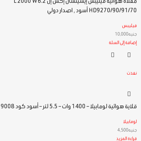
مقلاة هوائية فيليبس إيسينشال إكس إل 6.2 L 2000 W
HD9270/90/91/70 أسود , اصدار دولي
فيليبس
جنيه
10,000
إضافة إلى السلة
نفذت
قلاية هوائية لومابيلا – 1400 وات – 5.5 لتر – أسود كود 9008
لومابيلا
جنيه
4,500
قراءة المزيد