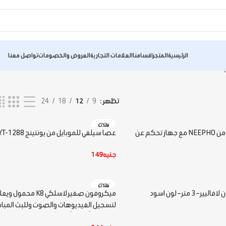
الرئيسية
المتجر
اقسامنا
العلامات التجارية
العروض والخصومات
تواصل معنا
تظهر
9
12
18
24
نفذت
حامل ثلاثي عصا سيلفي من NEEPHO مع جهاز تحكم عن
عصا سيلفي للموبايل من يونتينج YT-1288 – اسود
جنيه
149
قراءة المزيد
نفذت
 متر – لون اسود
ميكروفون صغير لاسلكي K8
لتسجيل الفيديوهات والصوت وللبث المباشر
الموبايل، أحادى، أسود‎