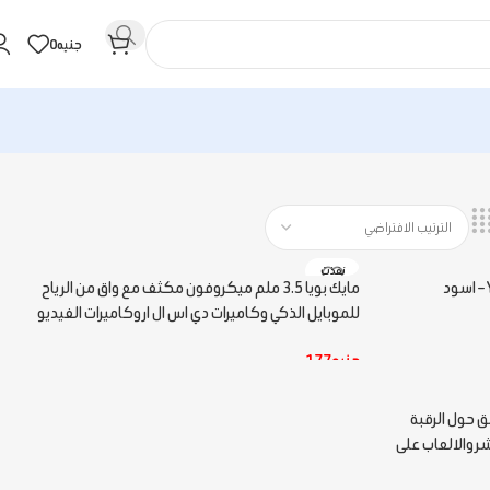
جنيه
0
نفذت
مايك بويا 3.5 ملم ميكروفون مكثف مع واق من الرياح
للموبايل الذكي وكاميرات دي اس ال ار وكاميرات الفيديو
جنيه
177
قراءة المزيد
 محمول ويعلق حول الرقبة
 والالعاب على