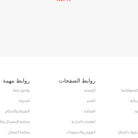
جنيه
244
قراءة المزيد
روابط الصفحات
روابط مهمة
كسسواراتها
الرئيسية
تواصل معنا
بائية
المتجر
المدونة
ية
اقسامنا
الشروط والاحكام
العلامات التجارية
سياسة الاستبدال والا
حضرات الجمال
العروض والخصومات
سياسة الضمان