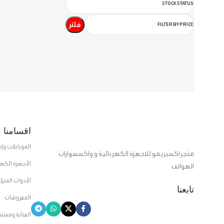
STOCK STATUS
قراءة المزيد
فلتر
FILTER BY PRICE
اقسامنا
الموبايلات وإ
متجر اكسبريمو للاجهزة الكهربائية و واكسسوارات
الأجهزة الكهر
الهواتف
الأدوات المنزل
تابعنا
المفروشات
العناية ومست