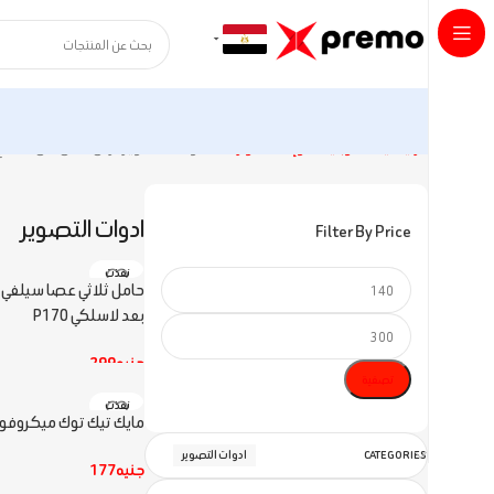
الرئيسية
الموبايلات وإكسسواراتها
ادوات التصوير
عرض ⁦5⁩ من كل النتائج
ادوات التصوير
Filter By Price
نفذت
بعد لاسلكي P170
جنيه
299
تصفية
قراءة المزيد
نفذت
مايك تيك توك ميكروفون لافاليير – 3
CATEGORIES
ادوات التصوير
جنيه
177