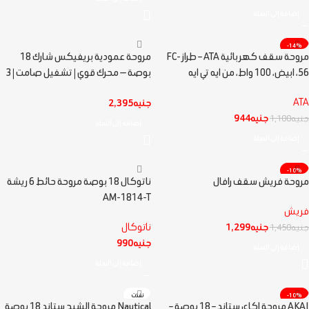
إضافة إلى السلة
-14%
مروحة سقف كهربائية ATA – طراز FC-
مروحة عمودية بريفيكس شارك 18
56، ابيض، 100 واط، من ايه تي ايه
بوصة — محرك قوي | تشغيل صامت | 3
سرعات | مؤقت 8 ساعات | ريموت
ATA
جنيه
2,395
كنترول | وضع السكون | 220 فولت /
جنيه
944
جنيه
1,100
50 هرتز
إضافة إلى السلة
إضافة إلى السلة
-10%
مروحة فريش سقف رافال
ناتوكال 18 بوصة مروحة حائط 6 ريشة
AM-1814-T
فريش
جنيه
1,299
ناتوكال
جنيه
1,450
جنيه
990
إضافة إلى السلة
إضافة إلى السلة
-10%
نفذت
AKAI مروحة اكاي ستاند – 18 بوصة –
Nautical مروحة الشبح ستاند 18 بوصة