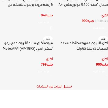
نفذت
ضمان 1سنة-100% موتور نحاس Ak-
5 ريشة مزودة بريموت للتحكم من
جديد
18SA, اسود وابيض
ناتوكال
اكاي
جنيه
849
جنيه
990
جنيه
1,100
قراءة المزيد
قراءة المزيد
نفذت
نفذت
اكاي 18 بوصة مروحة حائط متعددة
مروحة أكاى ستاند 18 بوصة مع ريموت
السرعات 5 ريشة 65 وات
تحكم, اسود (AK-18RS)Model AKAI
اكاي
اكاي
جنيه
900
جنيه
799
قراءة المزيد
قراءة المزيد
تحميل المزيد من المنتجات