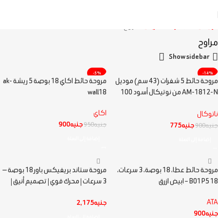
الرئيسية
الأجهزة الكهربائية
مراوح
مراوح
Show sidebar
-5%
-14%
مروحة حائط 5 شفرات (43 سم) موديل
مروحة حائط اكاي 18 بوصة 5 ريشة ak-
AM-1812-N من نوتيكال أسود 100
wall18
واط
اكاي
ناتوكال
جنيه
900
جنيه
950
جنيه
775
جنيه
900
إضافة إلى السلة
إضافة إلى السلة
مروحة حائط عطا، 18 بوصة، 3 سرعات،
مروحة ستاند بريفيكس باور 18 بوصة —
18 B01P5 – ابيض ازرق
3 سرعات | محرك قوي | تصميم أنيق |
220 فولت / 50 هرتز
ATA
جنيه
2,175
جنيه
900
إضافة إلى السلة