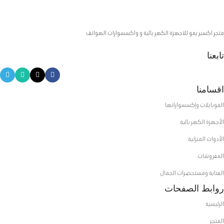
متجر اكسبريمو للاجهزة الكهربائية و واكسسوارات الهواتف
تابعنا
اقسامنا
الموبايلات وإكسسواراتها
الأجهزة الكهربائية
الأدوات المنزلية
المفروشات
العناية ومستحضرات الجمال
روابط الصفحات
الرئيسية
المتجر