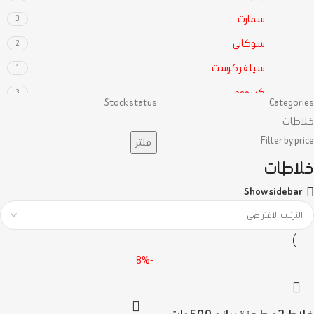
سمارت
3
سوكاني
2
سيلفر كرست
1
كينوود
3
Stock status
Categories
مولينكس
2
خلاطات
Filter by price
ميدياتك
فلتر
2
خلاطات
Show sidebar
-8%