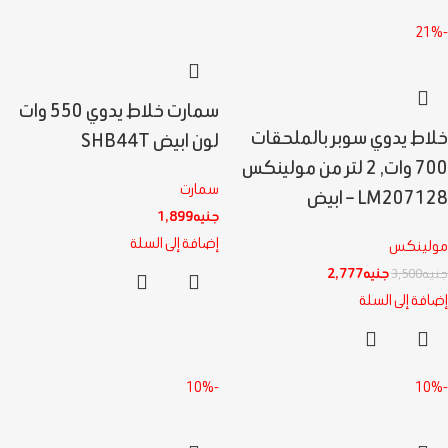
-21%
سمارت خلاط يدوي 550 وات
خلاط يدوي سوبر بالملحقات
لون ابيض SHB44T
700 وات, 2 لتر من مولينكس
سمارت
LM207128 – ابيض
جنيه
1,899
إضافة إلى السلة
مولينكس
جنيه
2,777
جنيه
3,500
إضافة إلى السلة
-10%
-10%