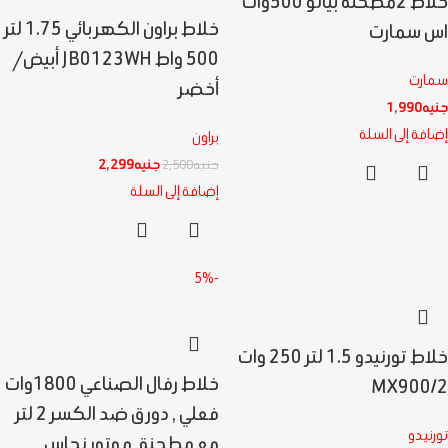
خلاط 2مطحنة بيانو 500وات
خلاط براون الكهربائي 1.75 لتر
اس سمارت
500 واط JB0123WH أبيض/
سمارت
أخضر
جنيه
1,990
إضافة إلى السلة
براون
جنيه
2,299
جنيه
2,500
إضافة إلى السلة
-5%
خلاط تورنيدو 1.5 لتر 250 وات
خلاط رفال الصناعي 1800وات
MX900/2
فعلي , دورق ضد الكسر 2 لتر
تورنيدو
مع مطحنة ,موتور نحاس