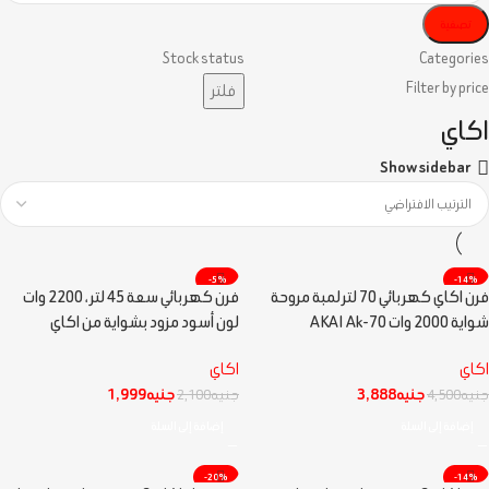
تصفية
Stock status
Categories
Filter by price
فلتر
اكاي
Show sidebar
-5%
-14%
فرن اكاي كهربائي 70 لتر لمبة مروحة
فرن كهربائي سعة 45 لتر ، 2200 وات
شواية 2000 وات AKAI Ak-70
لون أسود مزود بشواية من اكاي
اكاي
اكاي
جنيه
3,888
جنيه
1,999
جنيه
4,500
جنيه
2,100
إضافة إلى السلة
إضافة إلى السلة
-20%
-14%