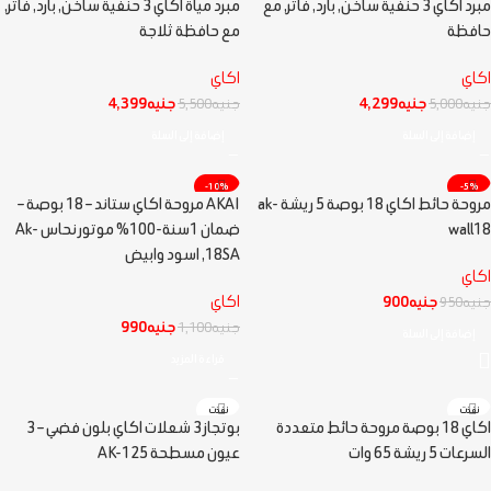
مبرد اكاي 3 حنفية ساخن, بارد, فاتر, مع
مبرد مياة اكاي 3 حنفية ساخن, بارد, فاتر,
مميز
حافظة
مع حافظة ثلاجة
اكاي
اكاي
جنيه
4,299
جنيه
4,399
جنيه
5,000
جنيه
5,500
إضافة إلى السلة
إضافة إلى السلة
-10%
-5%
مروحة حائط اكاي 18 بوصة 5 ريشة ak-
AKAI مروحة اكاي ستاند – 18 بوصة –
نفذت
wall18
ضمان 1سنة-100% موتور نحاس Ak-
جديد
18SA, اسود وابيض
اكاي
جنيه
900
اكاي
جنيه
950
جنيه
990
جنيه
1,100
إضافة إلى السلة
قراءة المزيد
نفذت
نفذت
اكاي 18 بوصة مروحة حائط متعددة
بوتجاز 3 شعلات اكاي بلون فضي – 3
السرعات 5 ريشة 65 وات
عيون مسطحة AK-125