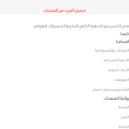
تحميل المزيد من المنتجات
متجر اكسبريمو للاجهزة الكهربائية و واكسسوارات الهواتف
تابعنا
اقسامنا
الموبايلات وإكسسواراتها
الأجهزة الكهربائية
الأدوات المنزلية
المفروشات
العناية ومستحضرات الجمال
روابط الصفحات
الرئيسية
المتجر
اقسامنا